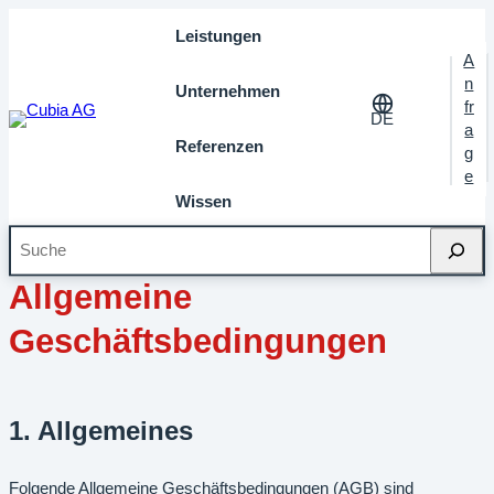
Leistungen
A
n
Unternehmen
fr
DE
a
Referenzen
g
e
Wissen
Suche
Startseite
»
AGB
Allgemeine
Geschäftsbedingungen
1. Allgemeines
Folgende Allgemeine Geschäftsbedingungen (AGB) sind