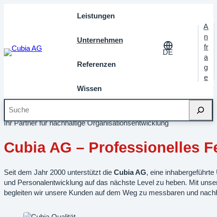
Leistungen
A
n
Unternehmen
fr
DE
a
Referenzen
g
e
Wissen
Suche
Startseite
»
Unternehmen
Ihr Partner für nachhaltige Organisationsentwicklung
Cubia AG – Professionelles F
Seit dem Jahr 2000 unterstützt die
Cubia AG
, eine inhabergeführt
und Personalentwicklung auf das nächste Level zu heben. Mit uns
begleiten wir unsere Kunden auf dem Weg zu messbaren und nachha