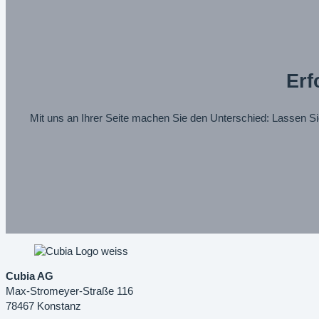
Erf
Mit uns an Ihrer Seite machen Sie den Unterschied: Lassen 
Cubia AG
Max-Stromeyer-Straße 116
78467 Konstanz