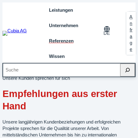
Leistungen
A
n
Unternehmen
fr
DE
a
Referenzen
g
e
Wissen
Suche
Startseite
»
Referenzen
Unsere Kunden sprechen für sich
Empfehlungen aus erster
Hand
Unsere langjährigen Kundenbeziehungen und erfolgreichen
Projekte sprechen für die Qualität unserer Arbeit. Von
mittelständischen Unternehmen bis hin zu internationalen