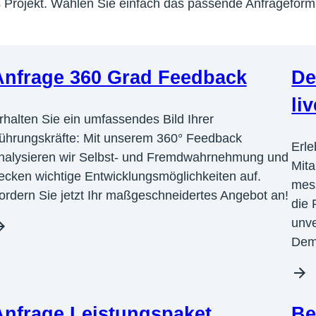
ches Projekt. Wählen Sie einfach das passende Anfragefor
Anfrage 360 Grad Feedback
De
liv
rhalten Sie ein umfassendes Bild Ihrer
ührungskräfte: Mit unserem 360° Feedback
Erle
nalysieren wir Selbst- und Fremdwahrnehmung und
Mit
ecken wichtige Entwicklungsmöglichkeiten auf.
mes
ordern Sie jetzt Ihr maßgeschneidertes Angebot an!
die 
unve
Dem
Anfrage Leistungspaket
Be