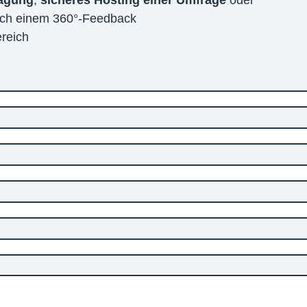
ragung
,
sicheres Hosting einer Umfrage
oder
ach einem 360°-Feedback
reich