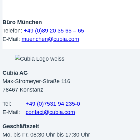
im
neuen
Tab
Büro München
Telefon:
+49 (0)89 20 35 65 – 65
Öffnet
E-Mail:
muenchen@cubia.com
im
neuen
Tab
Cubia AG
Max-Stromeyer-Straße 116
78467 Konstanz
Tel:
+49 (0)7531 94 235-0
E-Mail:
contact@cubia.com
Geschäftszeit
Mo. bis Fr. 08:30 Uhr bis 17:30 Uhr