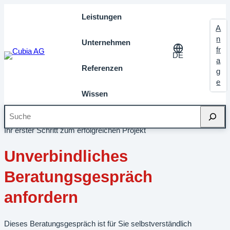
Leistungen
A
n
Unternehmen
fr
DE
a
Referenzen
g
e
Wissen
Suche
Startseite
»
Kontakt
»
Beratungsgespräch buchen
Ihr erster Schritt zum erfolgreichen Projekt
Unverbindliches
Beratungsgespräch
anfordern
Dieses Beratungsgespräch ist für Sie selbstverständlich