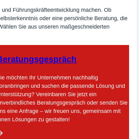
ns- und Führungskräfteentwicklung machen. Ob
lbsterkenntnis oder eine persönliche Beratung, die
n. Wählen Sie aus unseren maßgeschneiderten
Beratungsgespräch
ie möchten Ihr Unternehmen nachhaltig
oranbringen und suchen die passende Lösung und
nterstützung? Vereinbaren Sie jetzt ein
nverbindliches Beratungsgespräch oder senden Sie
ns eine Anfrage – wir freuen uns, gemeinsam mit
hnen Lösungen zu gestalten!