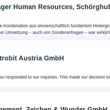
ager Human Resources, Schörghub
 Kombination aus wissenschaftlich fundiertem Hintergru
r Umsetzung – auch von Sonderanfragen – war wirklich
ktrobit Austria GmbH
u responded to our inquiries. This made our decision t
agement, Zeichen & Wunder GmbH