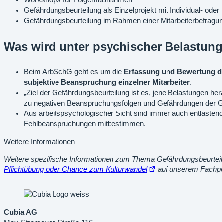
Workshops für Folgemaßnahmen
Gefährdungsbeurteilung als Einzelprojekt mit Individual- ode
Gefährdungsbeurteilung im Rahmen einer Mitarbeiterbefragun
Was wird unter psychischer Belastun
Beim ArbSchG geht es um die
Erfassung und Bewertung der
subjektive Beanspruchung einzelner Mitarbeiter
.
„Ziel der Gefährdungsbeurteilung ist es, jene Belastungen h
zu negativen Beanspruchungsfolgen und Gefährdungen der G
Aus arbeitspsychologischer Sicht sind immer auch entlasten
Fehlbeanspruchungen mitbestimmen.
Weitere Informationen
Weitere spezifische Informationen zum Thema Gefährdungsbeurteilu
Öffnet
Pflichtübung oder Chance zum Kulturwandel
auf unserem Fachpo
im
neuen
Tab
Cubia AG