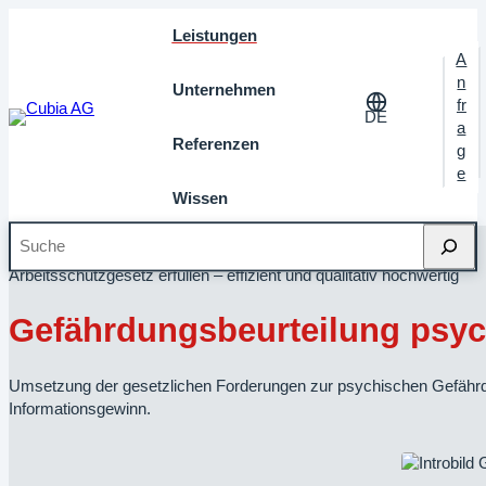
Leistungen
A
n
Unternehmen
fr
DE
a
Referenzen
g
e
Wissen
Suche
Startseite
»
Leistungen
»
Gefährdungsbeurteilung
Arbeitsschutzgesetz erfüllen – effizient und qualitativ hochwertig
Gefährdungsbeurteilung psyc
Umsetzung der gesetzlichen Forderungen zur psychischen Gefährdu
Informationsgewinn.