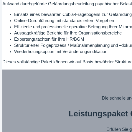
Aufwand durchgeführte Gefährdungsbeurteilung psychischer Belastun
Einsatz eines bewährten Cubia-Fragebogens zur Gefährdung
Online-Durchführung mit standardisiertem Vorgehen
Effiziente und professionelle operative Befragung Ihrer Mitarb
Aussagekräftige Berichte für Ihre Organisationsbereiche
Expertengutachten für Ihre HR/BGM
Strukturierter Folgeprozess / Maßnahmenplanung und –doku
Wiederholungsoption mit Veränderungsindikation
Dieses vollständige Paket können wir auf Basis bewährter Strukture
Die schnelle un
Leistungspaket 
Erfüllen Sie 