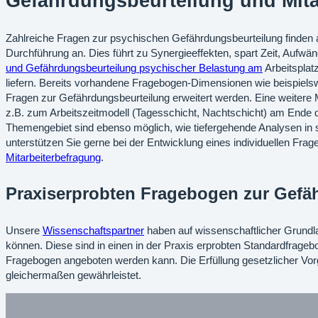
Gefährdungsbeurteilung und Mita
Zahlreiche Fragen zur psychischen Gefährdungsbeurteilung finden 
Durchführung an. Dies führt zu Synergieeffekten, spart Zeit, Aufwän
und Gefährdungsbeurteilung psychischer Belastung am
Arbeitsplat
liefern. Bereits vorhandene Fragebogen-Dimensionen wie beispiels
Fragen zur Gefährdungsbeurteilung erweitert werden. Eine weitere
z.B. zum Arbeitszeitmodell (Tagesschicht, Nachtschicht) am Ende 
Themengebiet sind ebenso möglich, wie tiefergehende Analysen in 
unterstützen Sie gerne bei der Entwicklung eines individuellen Fr
Mitarbeiterbefragung
.
Praxiserprobten Fragebogen zur Gefä
Unsere
Wissenschaftspartner
haben auf wissenschaftlicher Grundl
können. Diese sind in einen in der Praxis erprobten Standardfragebo
Fragebogen angeboten werden kann. Die Erfüllung gesetzlicher Vor
gleichermaßen gewährleistet.