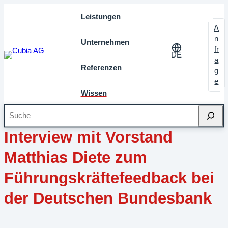
Leistungen
A
n
Unternehmen
fr
DE
a
Referenzen
g
e
Wissen
Suche
August 2018
Meilensteine
Interview mit Vorstand
Matthias Diete zum
Führungskräftefeedback bei
der Deutschen Bundesbank