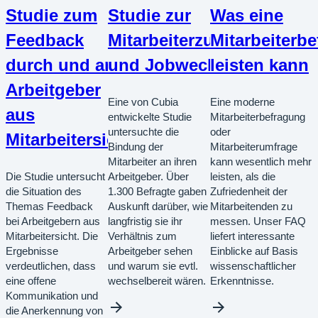
Studie zum
Studie zur
Was eine
Feedback
Mitarbeiterzufriedenheit
Mitarbeiterb
durch und an
und Jobwechsel
leisten kann
Arbeitgeber
Eine von Cubia
Eine moderne
aus
entwickelte Studie
Mitarbeiterbefragung
untersuchte die
oder
Mitarbeitersicht
Bindung der
Mitarbeiterumfrage
Mitarbeiter an ihren
kann wesentlich mehr
Die Studie untersucht
Arbeitgeber. Über
leisten, als die
die Situation des
1.300 Befragte gaben
Zufriedenheit der
Themas Feedback
Auskunft darüber, wie
Mitarbeitenden zu
bei Arbeitgebern aus
langfristig sie ihr
messen. Unser FAQ
Mitarbeitersicht. Die
Verhältnis zum
liefert interessante
Ergebnisse
Arbeitgeber sehen
Einblicke auf Basis
verdeutlichen, dass
und warum sie evtl.
wissenschaftlicher
eine offene
wechselbereit wären.
Erkenntnisse.
Kommunikation und
die Anerkennung von