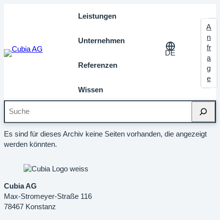
Leistungen
A
n
Unternehmen
fr
DE
a
Referenzen
g
e
Wissen
Suche
featured
Es sind für dieses Archiv keine Seiten vorhanden, die angezeigt
werden könnten.
Cubia AG
Max-Stromeyer-Straße 116
78467 Konstanz