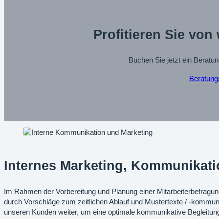
Profitieren Sie von
Buchen Sie jetzt ein Beratun
Beratung
Internes Marketing, Kommunikat
Im Rahmen der Vorbereitung und Planung einer Mitarbeiterbefragu
durch Vorschläge zum zeitlichen Ablauf und Mustertexte / -kommuni
unseren Kunden weiter, um eine optimale kommunikative Begleitung 