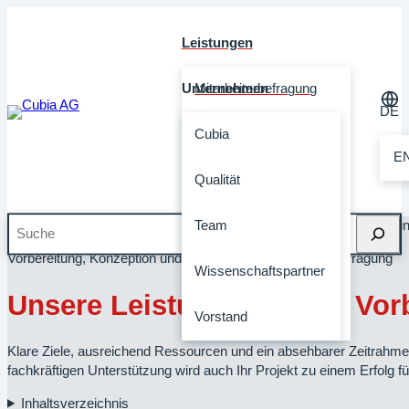
Leistungen
Unternehmen
Mitarbeiterbefragung
DE
Referenzen
360 Grad Feedback
Cubia
E
Wissen
Gefährdungsbeurteilung
Qualität
Suche
Startseite
»
Leistungen
»
Mitarbeiterbefragung
SAAS Plattform
Team
»
Mitarbeiterbefragu
Vorbereitung, Konzeption und Planung einer Mitarbeiterbefragung
Beratung und Coaching
Wissenschaftspartner
Unsere Leistungen in der Vo
Leistungsübersicht
Vorstand
Klare Ziele, ausreichend Ressourcen und ein absehbarer Zeitrahmen
fachkräftigen Unterstützung wird auch Ihr Projekt zu einem Erfolg f
Inhaltsverzeichnis