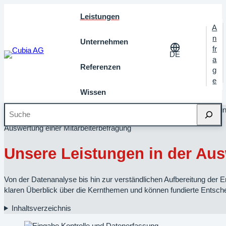
Leistungen
A
n
Unternehmen
fr
DE
a
Referenzen
g
e
Wissen
Suche
Startseite
»
Leistungen
»
Mitarbeiterbefragung
»
Mitarbeiterbefragu
Auswertung einer Mitarbeiterbefragung
Unsere Leistungen in der Au
Von der Datenanalyse bis hin zur verständlichen Aufbereitung der Er
klaren Überblick über die Kernthemen und können fundierte Entschei
Inhaltsverzeichnis